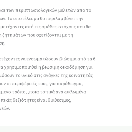
 και των περιπτωσιολογικών μελετών από το
ων. Το αποτέλεσμα θα περιλαμβάνει την
μμετέχοντες από τις ομάδες-στόχους που θα
η ζητημάτων που σχετίζονται με τη
ση.
μετέχοντες να ενσωματώσουν βιώσιμα από τα 6
α χρησιμοποιηθεί η βιώσιμη οικοδόμηση για
όσουν το υλικό στις ανάγκες της κοινότητάς
υν οι περιφέρειές τους, για παράδειγμα,
ριμένο τρόπο, ,ποια τοπικά ανακυκλωμένα
πικές δεξιότητες είναι διαθέσιμες,
νεών.