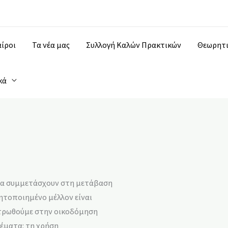
ίροι
Τα νέα μας
Συλλογή Καλών Πρακτικών
Θεωρητι
κά
 να συμμετάσχουν στη μετάβαση
ητοποιημένο μέλλον είναι
εντρωθούμε στην οικοδόμηση
έματα: τη χρήση