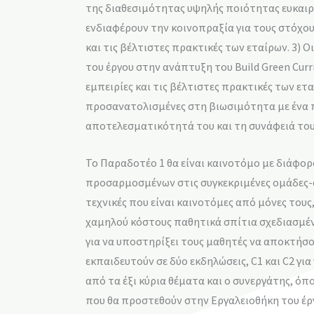
της διαθεσιμότητας υψηλής ποιότητας ευκαιρί
ενδιαφέρουν την κοινοπραξία για τους στόχου
και τις βέλτιστες πρακτικές των εταίρων. 3)
του έργου στην ανάπτυξη του Build Green Cur
εμπειρίες και τις βέλτιστες πρακτικές των ετ
προσανατολισμένες στη βιωσιμότητα με ένα π
αποτελεσματικότητά του και τη συνάφειά του 
Το Παραδοτέο 1 θα είναι καινοτόμο με διάφο
προσαρμοσμένων στις συγκεκριμένες ομάδες-σ
τεχνικές που είναι καινοτόμες από μόνες του
χαμηλού κόστους παθητικά σπίτια σχεδιασμέν
για να υποστηρίξει τους μαθητές να αποκτήσο
εκπαιδευτούν σε δύο εκδηλώσεις, C1 και C2 για
από τα έξι κύρια θέματα και ο συνεργάτης, όπ
που θα προστεθούν στην Εργαλειοθήκη του έργ