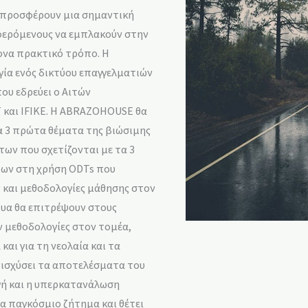
ές προσφέρουν μια σημαντική
αφερόμενους να εμπλακούν στην
ονα πρακτικό τρόπο. Η
γία ενός δικτύου επαγγελματιών
που εδρεύει ο Αιτών
 και IFIKE. Η ABRAZOHOUSE θα
α 3 πρώτα θέματα της βιώσιμης
ων που σχετίζονται με τα 3
ήτων στη χρήση ODTs που
 και μεθοδολογίες μάθησης στον
τυα θα επιτρέψουν στους
 μεθοδολογίες στον τομέα,
και για τη νεολαία και τα
ενισχύσει τα αποτελέσματα του
αγή και η υπερκατανάλωση
να παγκόσμιο ζήτημα και θέτει