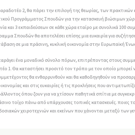
αραδοτέο 2, θα πάρει την επιλογή της θεωρίας, των πρακτικών
υτικού Προγράμματος Σπουδών για την κατασκευή βιώσιμων χώρ
ία και 3 εκπαιδεύσεων σε κάθε χώρα εταίρο με συνολικά 100 συ
ραμμα Σπουδών θα αποτελέσει επίσης μια ευκαιρία για συζήτησ
τάβαση σε μια πράσινη, κυκλική οικονομία στην Ευρωπαϊκή Ένω
 παράγει ένα μοναδικό σύνολο πόρων, επιτρέποντας στους συμ
έο 1. Θα καταστήσει προσιτό τον τρόπο με τον οποίο μπορεί ν
υμμετέχοντες θα ενθαρρυνθούν και θα καθοδηγηθούν να προσαρμ
ικονομίας και στις ευκαιρίες ή τις προκλήσεις που αντιμετωπίζο
λλοντος όπου ζουν για να χτίσουν παθητικά σπίτια με συγκεκ
ράσινο τοίχο πάνω από υπάρχουσες τοπικές κατασκευές. ποιες το
σιακών χειροτεχνιών και εκείνων που χάνονται μεταξύ των γε