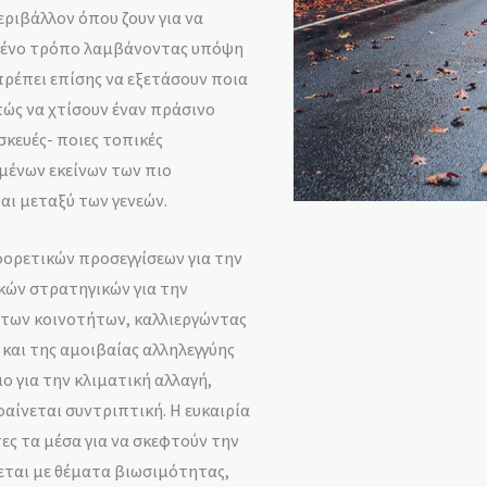
εριβάλλον όπου ζουν για να
ιμένο τρόπο λαμβάνοντας υπόψη
 πρέπει επίσης να εξετάσουν ποια
πώς να χτίσουν έναν πράσινο
κευές- ποιες τοπικές
μένων εκείνων των πιο
αι μεταξύ των γενεών.
φορετικών προσεγγίσεων για την
κών στρατηγικών για την
 των κοινοτήτων, καλλιεργώντας
 και της αμοιβαίας αλληλεγγύης
ο για την κλιματική αλλαγή,
φαίνεται συντριπτική. Η ευκαιρία
ες τα μέσα για να σκεφτούν την
ζεται με θέματα βιωσιμότητας,