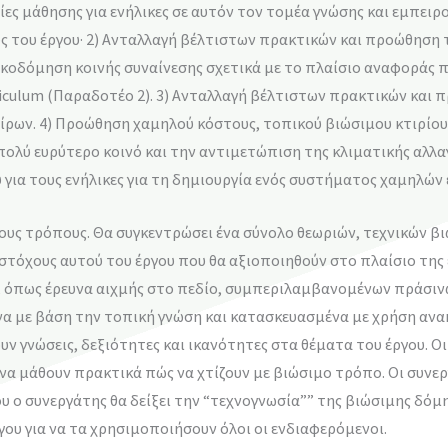
ες μάθησης για ενήλικες σε αυτόν τον τομέα γνώσης και εμπει
ς του έργου· 2) Ανταλλαγή βέλτιστων πρακτικών και προώθηση τ
 Οικοδόμηση κοινής συναίνεσης σχετικά με το πλαίσιο αναφοράς
riculum (Παραδοτέο 2). 3) Ανταλλαγή βέλτιστων πρακτικών και 
αίρων. 4) Προώθηση χαμηλού κόστους, τοπικού βιώσιμου κτιρίου 
ολύ ευρύτερο κοινό και την αντιμετώπιση της κλιματικής αλλαγ
για τους ενήλικες για τη δημιουργία ενός συστήματος χαμηλών
ρους τρόπους. Θα συγκεντρώσει ένα σύνολο θεωριών, τεχνικών 
τόχους αυτού του έργου που θα αξιοποιηθούν στο πλαίσιο της 
ς, όπως έρευνα αιχμής στο πεδίο, συμπεριλαμβανομένων πράσινω
α με βάση την τοπική γνώση και κατασκευασμένα με χρήση ανα
υν γνώσεις, δεξιότητες και ικανότητες στα θέματα του έργου. Ο
 να μάθουν πρακτικά πώς να χτίζουν με βιώσιμο τρόπο. Οι συνερ
ου ο συνεργάτης θα δείξει την “τεχνογνωσία”” της βιώσιμης δόμη
ου για να τα χρησιμοποιήσουν όλοι οι ενδιαφερόμενοι.